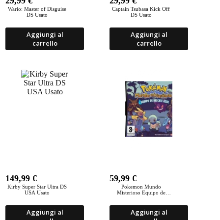
29,99
€
29,99
€
Wario: Master of Disguise
Captain Tsubasa Kick Off
DS Usato
DS Usato
Aggiungi al
Aggiungi al
carrello
carrello
149,99
€
59,99
€
Kirby Super Star Ultra DS
Pokemon Mundo
USA Usato
Misterioso Equipo de
rescate Azul DS Usato
Aggiungi al
Aggiungi al