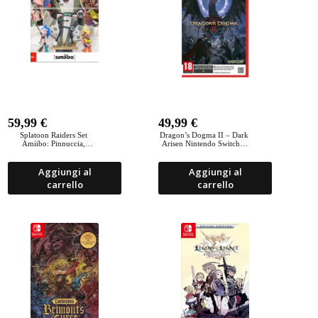
59,99
€
49,99
€
Splatoon Raiders Set
Dragon’s Dogma II – Dark
Amiibo: Pinnuccia,
Arisen Nintendo Switch 2
Mantaleo e Morena
(Game-Key Card)
Aggiungi al
Aggiungi al
carrello
carrello