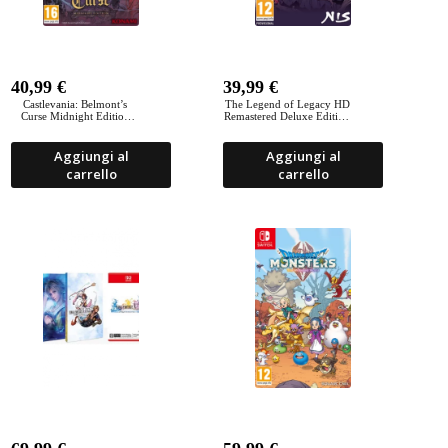
40,99
€
39,99
€
Castlevania: Belmont’s
The Legend of Legacy HD
Curse Midnight Edition
Remastered Deluxe Edition
Nintendo Switch
Nintendo Switch
Aggiungi al
Aggiungi al
carrello
carrello