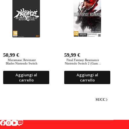
50,99
€
59,99
€
Muramasa: Revenant
Final Fantasy Resonance
Blades Nintendo Switch
Nintendo Switch 2 (Game-
Key Card)
Aggiungi al
Aggiungi al
carrello
carrello
SUCC