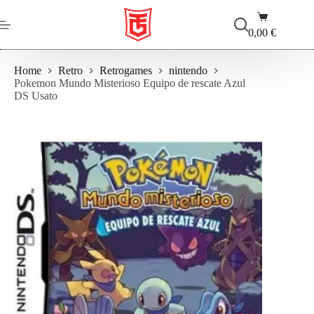
Salta
Carrello
al
contenuto
0,00
€
Home
Retro
Retrogames
nintendo
Pokemon Mundo Misterioso Equipo de rescate Azul
DS Usato