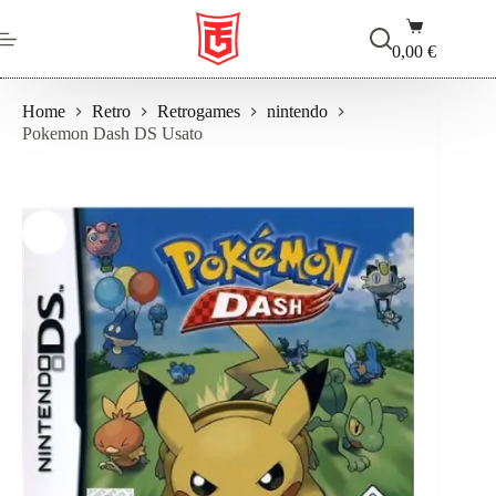
Salta
Carrello
al
contenuto
0,00
€
Home
Retro
Retrogames
nintendo
Pokemon Dash DS Usato