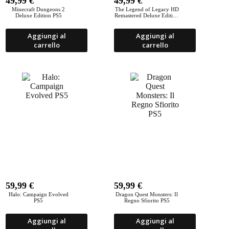
49,99
€
49,99
€
Minecraft Dungeons 2
The Legend of Legacy HD
Deluxe Edition PS5
Remastered Deluxe Edition
PS5
Aggiungi al
Aggiungi al
carrello
carrello
59,99
€
59,99
€
Halo: Campaign Evolved
Dragon Quest Monsters: Il
PS5
Regno Sfiorito PS5
Aggiungi al
Aggiungi al