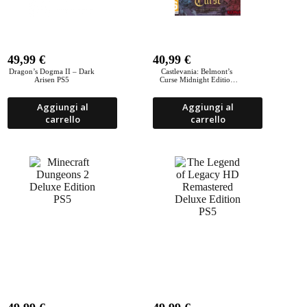
49,99
€
40,99
€
Dragon’s Dogma II – Dark
Castlevania: Belmont’s
Arisen PS5
Curse Midnight Edition
PS5
Aggiungi al
Aggiungi al
carrello
carrello