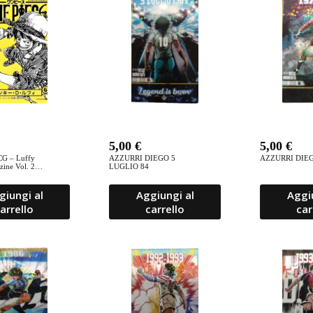
recente
5,00
€
5,00
€
CG – Luffy
AZZURRI DIEGO 5
AZZURRI DIEG
ine Vol. 2
LUGLIO 84
giungi al
Aggiungi al
Aggi
arrello
carrello
car