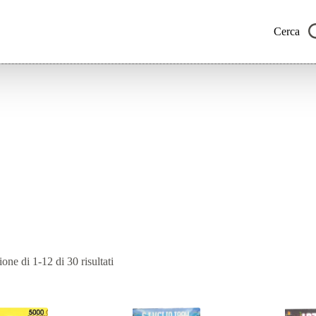
Cerca
Ordina
one di 1-12 di 30 risultati
in
base
al
più