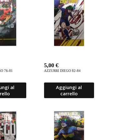
5,00
€
O 76-81
AZZURRI DIEGO 82-84
ungi al
Aggiungi al
rello
carrello