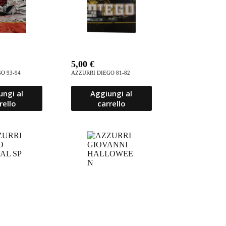
5,00
€
O 93-94
AZZURRI DIEGO 81-82
ungi al
Aggiungi al
rello
carrello