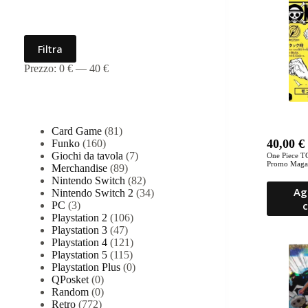
Filtra per prezzo
Prezzo
Prezzo
Filtra
Min
Max
Prezzo:
0 €
—
40 €
Categorie prodotto
Card Game
(81)
40,00
€
Funko
(160)
Giochi da tavola
(7)
One Piece T
Promo Magaz
Merchandise
(89)
Giapponese
Nintendo Switch
(82)
Ag
Nintendo Switch 2
(34)
c
PC
(3)
Playstation 2
(106)
Playstation 3
(47)
Playstation 4
(121)
Playstation 5
(115)
Playstation Plus
(0)
QPosket
(0)
Random
(0)
Retro
(772)