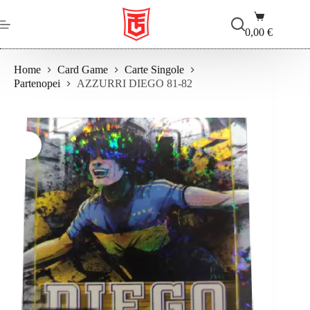
Salta
Carrello
al
contenuto
0,00
€
Home
Card Game
Carte Singole
Partenopei
AZZURRI DIEGO 81-82