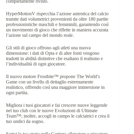
completamente rivisto.
HyperMotionV rispecchia l’azione autentica del calcio
tramite dati volumetrici provenienti da oltre 180 partite
professionistiche maschili e femminili, garantendo così
un movimento di gioco che riflette in maniera accurata
l’azione sul campo del mondo reale.
Gli stili di gioco offrono agli atleti una nuova
dimensione: i dati di Opta e di altre fonti vengono
tradotti in abilità distintive che esaltano il realismo e
l’individualità di ogni giocatore.
Il nuovo motore Frostbite™ propone The World’s
Game con un livello di dettaglio estremamente
realistico, offrendo così una maggiore immersione in
ogni partita.
Migliora i tuoi giocatori e fai crescere nuove leggende
nel tuo club con le nuove Evoluzioni di Ultimate
Team™; inoltre, accogli in campo le calciatrici e crea il
tuo undici da sogno.
Scrivi la tua storia nella Carriera allenatore e giocatore,