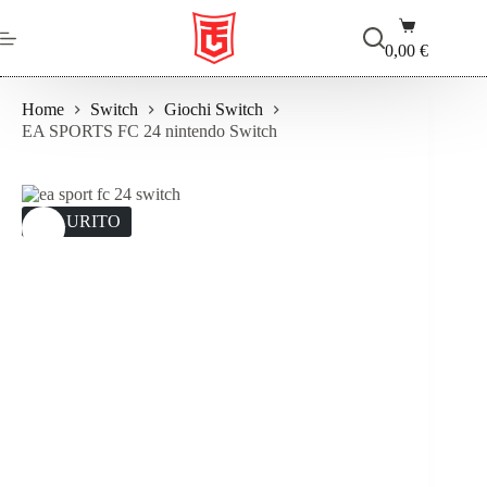
Salta
Carrello
al
contenuto
0,00
€
Home
Switch
Giochi Switch
EA SPORTS FC 24 nintendo Switch
ESAURITO