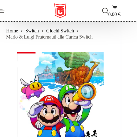
Salta
Carrello
al
contenuto
0,00
€
Home
Switch
Giochi Switch
Mario & Luigi Fraternauti alla Carica Switch