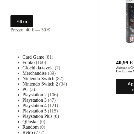
Filtra per prezzo
Prezzo
Prezzo
Filtra
Min
Max
Prezzo:
40 €
—
50 €
Categorie prodotto
Card Game
(81)
40,99
€
Funko
(160)
Giochi da tavola
(7)
Assassin’s Cr
Die Edition
Merchandise
(89)
Nintendo Switch
(82)
Ag
Nintendo Switch 2
(34)
c
PC
(3)
Playstation 2
(106)
Playstation 3
(47)
Playstation 4
(121)
Playstation 5
(115)
Playstation Plus
(0)
QPosket
(0)
Random
(0)
Retro
(772)