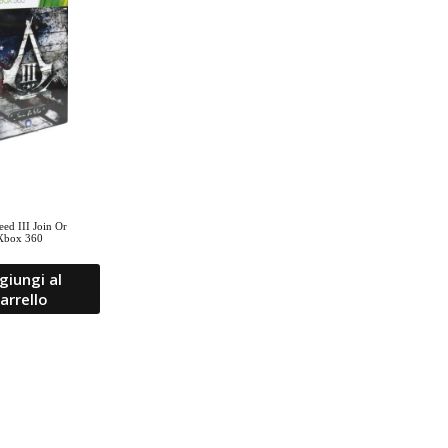
eed III Join Or
 Xbox 360
giungi al
arrello