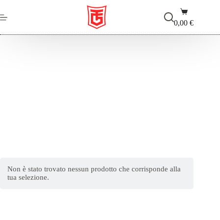
Salta
Carrello
al
contenuto
0,00
€
thumb grip
Non è stato trovato nessun prodotto che corrisponde alla
tua selezione.