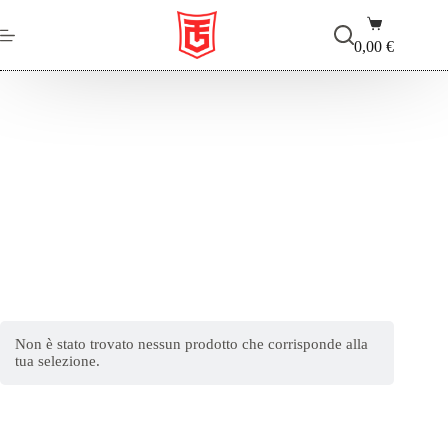
Salta
Carrello
al
contenuto
0,00
€
PayDay3
Non è stato trovato nessun prodotto che corrisponde alla
tua selezione.