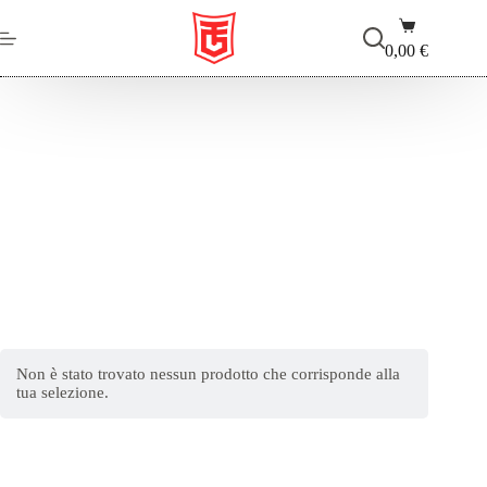
Salta
Carrello
al
contenuto
0,00
€
nintendo 2ds
Non è stato trovato nessun prodotto che corrisponde alla
tua selezione.