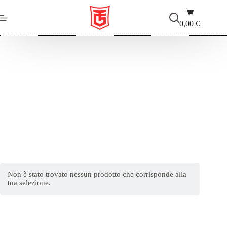
Salta
Carrello
al
contenuto
0,00
€
God of war Ascension
Non è stato trovato nessun prodotto che corrisponde alla
tua selezione.