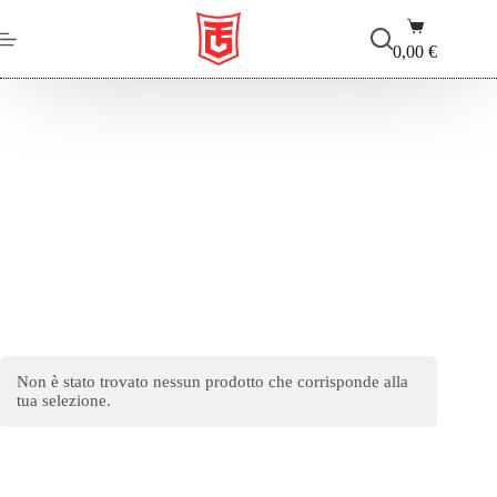
Salta
Carrello
al
contenuto
0,00
€
Elite
Non è stato trovato nessun prodotto che corrisponde alla
tua selezione.