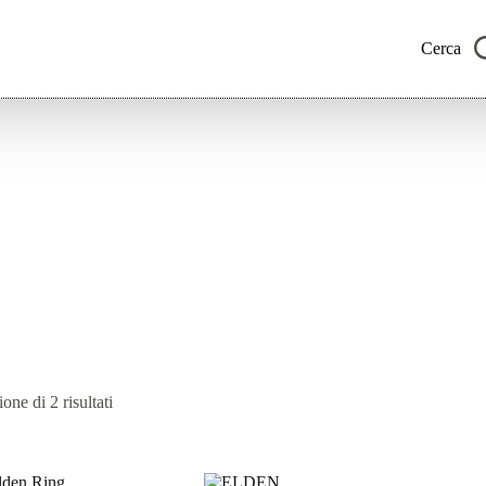
Cerca
Ordina
one di 2 risultati
in
base
al
più