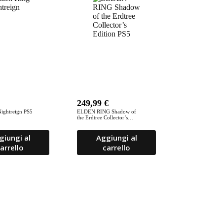
recente
249,99
€
Nightreign PS5
ELDEN RING Shadow of
the Erdtree Collector’s
Edition PS5
giungi al
Aggiungi al
arrello
carrello