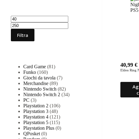
Filtra per prezzo
Prezzo
Prezzo
Min
Max
Filtra
Categorie prodotto
40,99
€
Card Game
(81)
Elden Ring 
Funko
(160)
Giochi da tavola
(7)
Merchandise
(89)
Ag
Nintendo Switch
(82)
c
Nintendo Switch 2
(34)
PC
(3)
Playstation 2
(106)
Playstation 3
(48)
Playstation 4
(121)
Playstation 5
(115)
Playstation Plus
(0)
QPosket
(0)