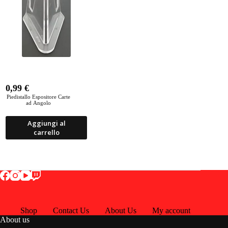
0,99
€
Piedistallo Espositore Carte
ad Angolo
Aggiungi al
carrello
Shop
Contact Us
About Us
My account
About us