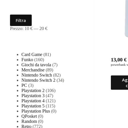
Filtra per prezzo
Prezzo
Prezzo
Filtra
Min
Max
Prezzo:
10 €
—
20 €
Categorie prodotto
Card Game
(81)
13,00
€
Funko
(160)
Giochi da tavola
(7)
powerbank w
Merchandise
(89)
Nintendo Switch
(82)
Ag
Nintendo Switch 2
(34)
c
PC
(3)
Playstation 2
(106)
Playstation 3
(47)
Playstation 4
(121)
Playstation 5
(115)
Playstation Plus
(0)
QPosket
(0)
Random
(0)
Retro
(772)