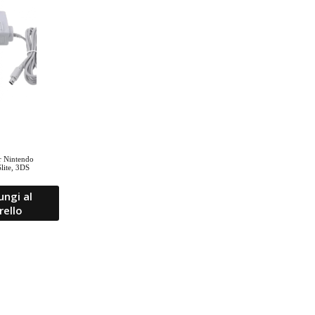
r Nintendo
lite, 3DS
ungi al
rello