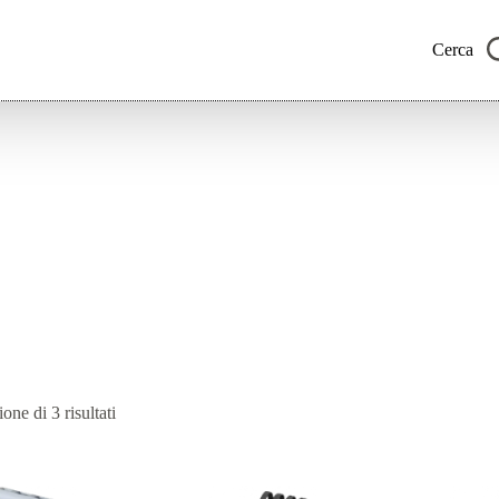
Cerca
Ordina
one di 3 risultati
in
base
al
più