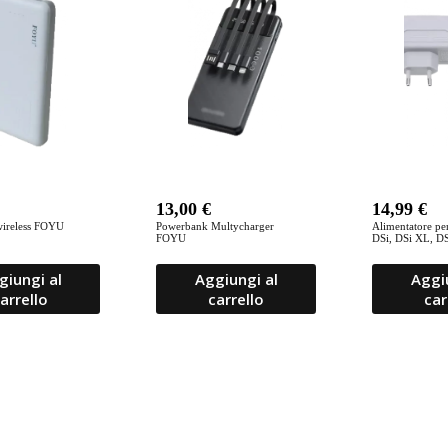
recente
13,00
€
14,99
€
ireless FOYU
Powerbank Multycharger
Alimentatore pe
FOYU
DSi, DSi XL, DS
giungi al
Aggiungi al
Aggi
arrello
carrello
car