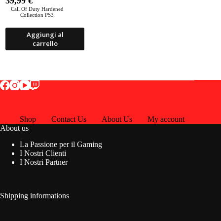
39,99
€
Call Of Duty Hardened
Collection PS3
Aggiungi al
carrello
Shop
Contact Us
About Us
My account
About us
La Passione per il Gaming
I Nostri Clienti
I Nostri Partner
Shipping informations