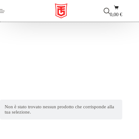
Salta
Carrello
al
contenuto
0,00
€
BigAnt
Non è stato trovato nessun prodotto che corrisponde alla
tua selezione.