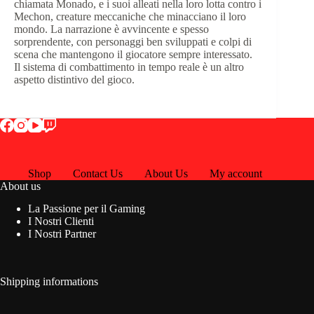
chiamata Monado, e i suoi alleati nella loro lotta contro i
Mechon, creature meccaniche che minacciano il loro
mondo. La narrazione è avvincente e spesso
sorprendente, con personaggi ben sviluppati e colpi di
scena che mantengono il giocatore sempre interessato.
Il sistema di combattimento in tempo reale è un altro
aspetto distintivo del gioco.
Shop
Contact Us
About Us
My account
About us
La Passione per il Gaming
I Nostri Clienti
I Nostri Partner
Shipping informations