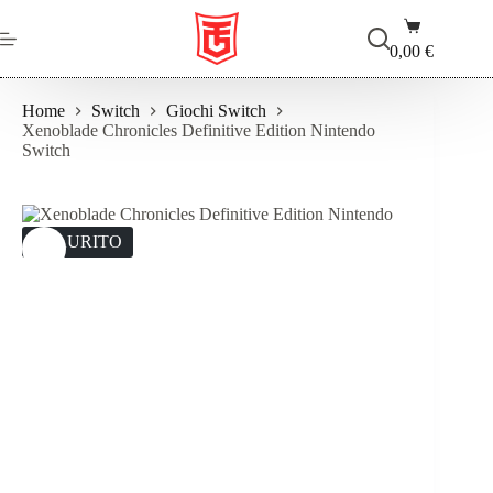
Salta
Carrello
al
contenuto
0,00
€
Home
Switch
Giochi Switch
Xenoblade Chronicles Definitive Edition Nintendo
Switch
ESAURITO