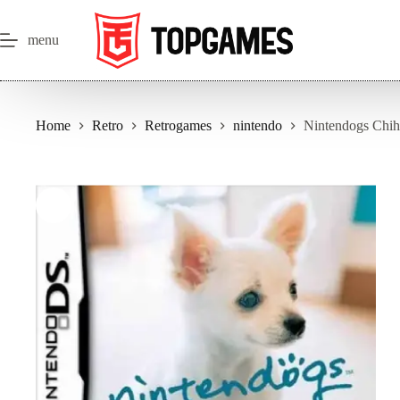
Salta
al
contenuto
menu
Home
Retro
Retrogames
nintendo
Nintendogs Chih