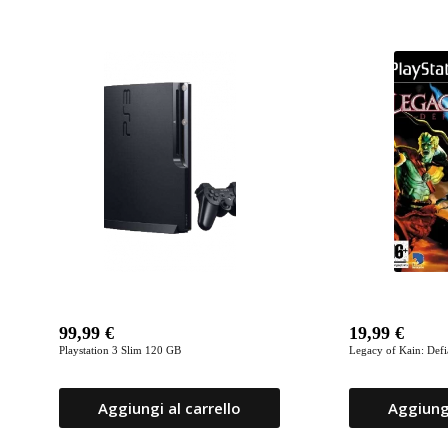
Prodotti correlati
99,99
€
19,99
€
Playstation 3 Slim 120 GB
Legacy of Kain: Def
Aggiungi al carrello
Aggiungi