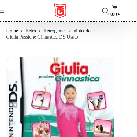
Salta
Carrello
al
contenuto
0,00
€
Home
Retro
Retrogames
nintendo
Giulia Passione Ginnastica DS Usato