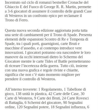
Incentrato sul ciclo di romanzi bestseller Cronache del
Ghiaccio E del Fuoco di George R. R. Martin, permette
a 3-6 giocatori di assumere il controllo delle grandi Case
di Westeros in un confronto epico per reclamare il
Trono di Ferro.
Questa nuova seconda edizione aggiornata porta tutta
una serie di cambiamenti per il Trono di Spade. Presenta
elementi delle espansioni Scontro di Re e Tempesta di
Spade, tra i quali porti, guarnigioni, carte Bruti e
macchine d’assedio, e al contempo introduce vere
innovazioni. I giocatori potranno ora nascondere le loro
manovre da occhi interessati dietro lo Schermo del
Giocatore mentre le carte Tides of Battle permetteranno
di ricreare l’incertezza della guerra. Tutto ciò, insieme
con una nuova grafica e regole riviste e chiarite,
significa che non c’è stato momento migliore per
prendere il controllo di Westeros.
All’interno troverete: 1 Regolamento, 1 Tabellone di
gioco, 138 unità in plastica, 42 Carte delle Case, 30
Carte di Westeros, 9 Carte dei Bruti, 24 Carte Rovesci
di Battaglia, 6 Schermi del giocatore, 90 Segnalini
ordine, 120 Segnalini potere, 18 Segnalini influenza, 6