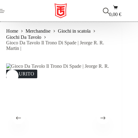
Salta
Carrello
al
contenuto
0,00
€
Home
Merchandise
Giochi in scatola
Giochi Da Tavolo
Gioco Da Tavolo Il Trono Di Spade | Jeorge R. R.
Martin |
ESAURITO