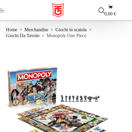
Salta
Carrello
al
contenuto
0,00
€
Home
Merchandise
Giochi in scatola
Giochi Da Tavolo
Monopoly One Piece