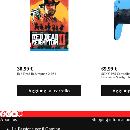
30,99
€
69,99
€
Red Dead Redemption 2 PS4
SONY PS5 Controller
DualSense Starlight 
Aggiungi al carrello
Aggiungi
About us
Shipping informatio
La Passione per il Gaming