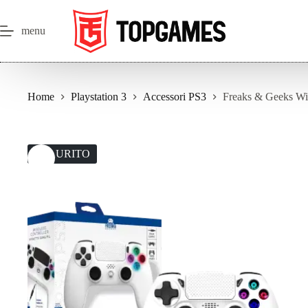
Salta
al
contenuto
menu
Home
Playstation 3
Accessori PS3
Freaks & Geeks Wir
ESAURITO