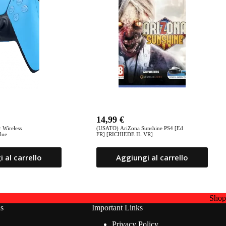
14,99
€
 Wireless
(USATO) AriZona Sunshine PS4 [Ed
blue
FR] [RICHIEDE IL VR]
 al carrello
Aggiungi al carrello
Sho
ns
Important Links
Privacy Policy