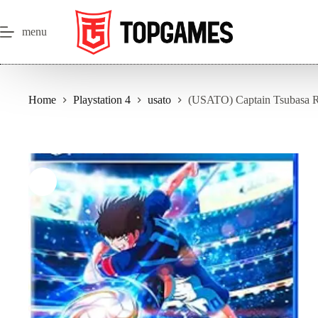
Salta
al
contenuto
menu
Home
Playstation 4
usato
(USATO) Captain Tsubasa 