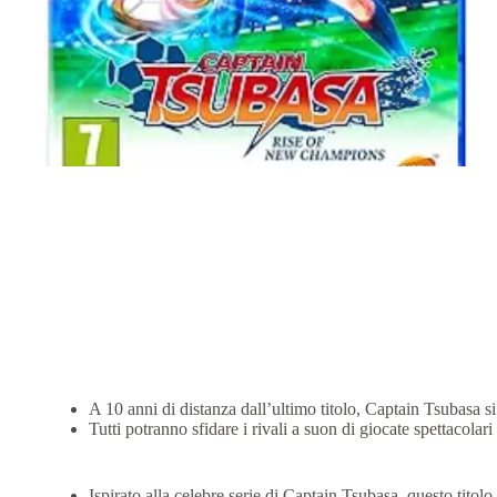
A 10 anni di distanza dall’ultimo titolo, Captain Tsubasa si
Tutti potranno sfidare i rivali a suon di giocate spettacolar
Ispirato alla celebre serie di Captain Tsubasa, questo titolo 