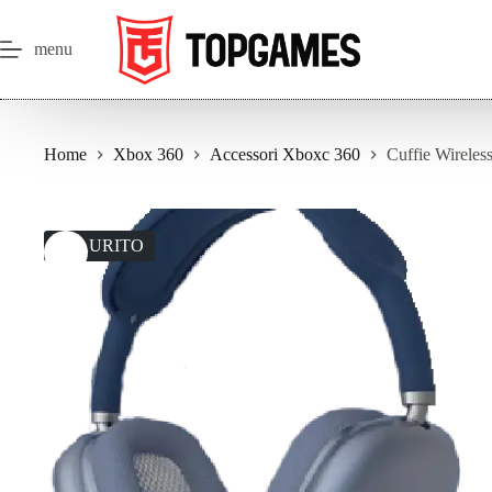
Salta
al
contenuto
menu
Home
Xbox 360
Accessori Xboxc 360
Cuffie Wireles
ESAURITO