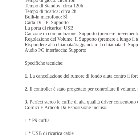
Tempo di gioco: circa 10h
Tempo di Standby: circa 120h
Tempo di ricarica: circa 2h
Built-in microfono: SÌ
Carta Di TF: Supporto
La porta di ricarica: USB
Canzone di commutazione: Supporto (premere brevemente i
Regolazione del Volume: Il Supporto (premere a lungo il t
Rispondere alla chiamata/riagganciare la chiamata: Il Supp
Audio I/O interfaccia: Supporto
Specifiche tecniche:
1.
La cancellazione del rumore di fondo aiuta contro il fort
2.
Il controller è stato progettato per controllare il volume,
3.
Perfect stereo le cuffie di alta qualità driver consentono
Cornici E Articoli Da Esposizione Incluso:
1 * P9 cuffia
1 * USB di ricarica cable