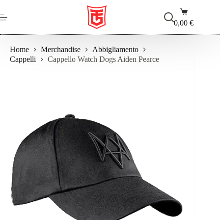
Salta
Carrello
al
contenuto
0,00
€
Home
Merchandise
Abbigliamento
Cappelli
Cappello Watch Dogs Aiden Pearce