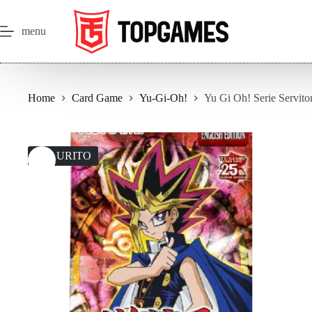
Salta
al
contenuto
menu
Home
Card Game
Yu-Gi-Oh!
Yu Gi Oh! Serie Servitor
ESAURITO