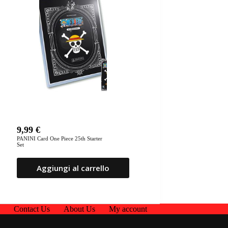
9,99
€
PANINI Card One Piece 25th Starter
Set
Aggiungi al carrello
p
Contact Us
About Us
My account