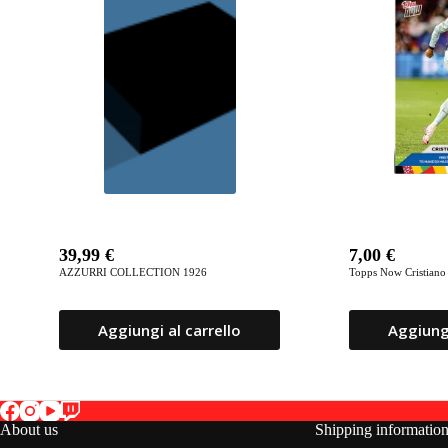
39,99
€
7,00
€
AZZURRI COLLECTION 1926
Topps Now Cristiano
Aggiungi al carrello
Aggiungi
About us
Shipping informatio