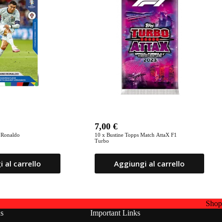
7,00
€
 Ronaldo
10 x Bustine Topps Match AttaX F1
Turbo
 al carrello
Aggiungi al carrello
Sho
ns
Important Links