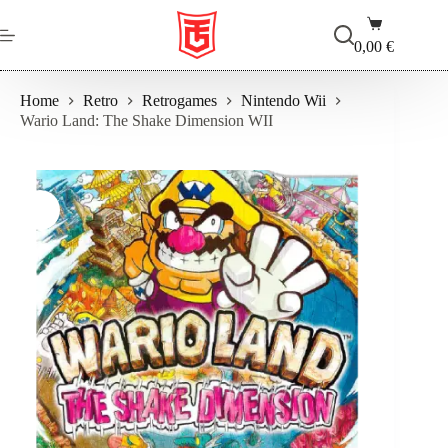
Salta
Carrello
al
contenuto
0,00
€
Home
Retro
Retrogames
Nintendo Wii
Wario Land: The Shake Dimension WII