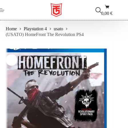
Salta
Carrello
al
contenuto
0,00
€
Home
Playstation 4
usato
(USATO) HomeFront The Revolution PS4