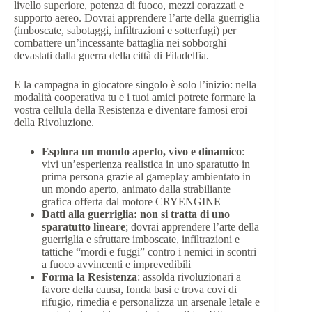
livello superiore, potenza di fuoco, mezzi corazzati e
supporto aereo. Dovrai apprendere l’arte della guerriglia
(imboscate, sabotaggi, infiltrazioni e sotterfugi) per
combattere un’incessante battaglia nei sobborghi
devastati dalla guerra della città di Filadelfia.
E la campagna in giocatore singolo è solo l’inizio: nella
modalità cooperativa tu e i tuoi amici potrete formare la
vostra cellula della Resistenza e diventare famosi eroi
della Rivoluzione.
Esplora un mondo aperto, vivo e dinamico
:
vivi un’esperienza realistica in uno sparatutto in
prima persona grazie al gameplay ambientato in
un mondo aperto, animato dalla strabiliante
grafica offerta dal motore CRYENGINE
Datti alla guerriglia: non si tratta di uno
sparatutto lineare
; dovrai apprendere l’arte della
guerriglia e sfruttare imboscate, infiltrazioni e
tattiche “mordi e fuggi” contro i nemici in scontri
a fuoco avvincenti e imprevedibili
Forma la Resistenza
: assolda rivoluzionari a
favore della causa, fonda basi e trova covi di
rifugio, rimedia e personalizza un arsenale letale e