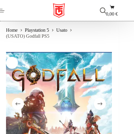
Salta
Carrello
al
contenuto
0,00
€
Home
Playstation 5
Usato
(USATO) Godfall PS5