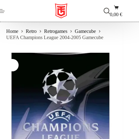
Salta
Carrello
al
contenuto
0,00
€
Home
Retro
Retrogames
Gamecube
UEFA Champions League 2004-2005 Gamecube