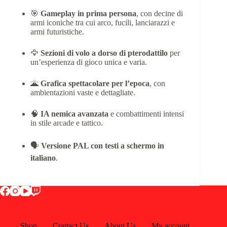
🎯
Gameplay in prima persona
, con decine di
armi iconiche tra cui arco, fucili, lanciarazzi e
armi futuristiche.
🦅
Sezioni di volo a dorso di pterodattilo
per
un’esperienza di gioco unica e varia.
🌋
Grafica spettacolare per l’epoca
, con
ambientazioni vaste e dettagliate.
🧠
IA nemica avanzata
e combattimenti intensi
in stile arcade e tattico.
🗣️
Versione PAL con testi a schermo in
italiano
.
Shop
Contact Us
About Us
My account