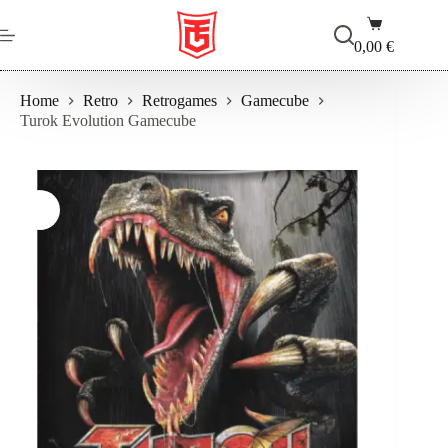
Salta
Carrello
al
contenuto
0,00
€
Home
Retro
Retrogames
Gamecube
Turok Evolution Gamecube