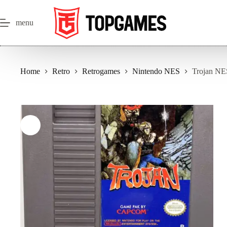
Salta
al
contenuto
menu
Home
Retro
Retrogames
Nintendo NES
Trojan NE