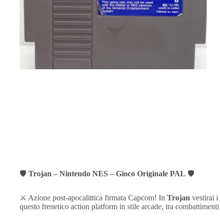
🛡️
Trojan – Nintendo NES – Gioco Originale PAL
🛡️
⚔️ Azione post-apocalittica firmata Capcom! In
Trojan
vestirai 
questo frenetico action platform in stile arcade, tra combattimenti