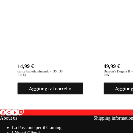
14,99
€
49,99
€
carica batteria nintendo ( DS, DS
Dragon’s Dogma II –
LITE)
PS5
Aggiungi al carrello
Aggiungi
About us
Shipping informatio
La Passione per il Gaming
I Nostri Clienti