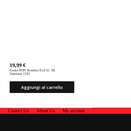
19,99
€
Funko POP! Resident Evil S2: Jill
Valentine 1293
Aggiungi al carrello
p
Contact Us
About Us
My account