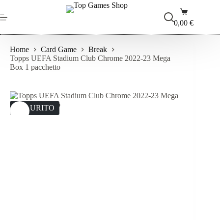
Salta
Carrello
al
contenuto
0,00
€
Home
Card Game
Break
Topps UEFA Stadium Club Chrome 2022-23 Mega
Box 1 pacchetto
ESAURITO