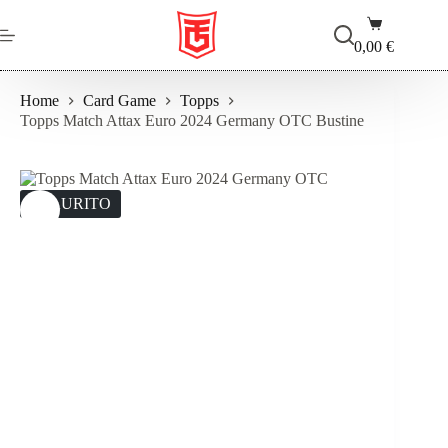
Salta
Carrello
al
contenuto
0,00
€
Home
Card Game
Topps
Topps Match Attax Euro 2024 Germany OTC Bustine
ESAURITO