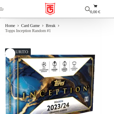
Salta
Carrello
al
contenuto
0,00
€
Home
Card Game
Break
Topps Inception Random #1
ESAURITO