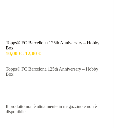
Topps® FC Barcellona 125th Anniversary – Hobby
Box
Fascia
10,00
€
12,00
€
-
di
prezzo:
da
Topps® FC Barcelona 125th Anniversary – Hobby
10,00 €
Box
a
12,00 €
Il prodotto non è attualmente in magazzino e non è
disponibile.