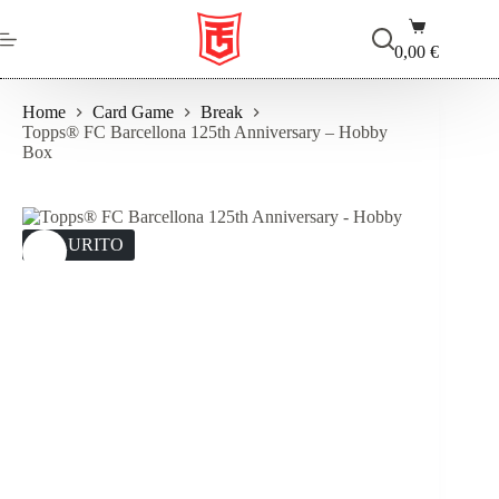
Salta
Carrello
al
contenuto
0,00
€
Home
Card Game
Break
Topps® FC Barcellona 125th Anniversary – Hobby
Box
ESAURITO