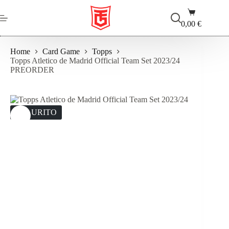
Salta
Carrello
al
contenuto
0,00
€
Home
Card Game
Topps
Topps Atletico de Madrid Official Team Set 2023/24
PREORDER
ESAURITO