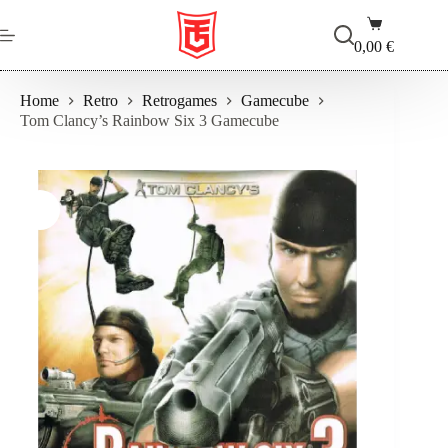
Salta
Carrello
al
contenuto
0,00
€
Home
Retro
Retrogames
Gamecube
Tom Clancy’s Rainbow Six 3 Gamecube