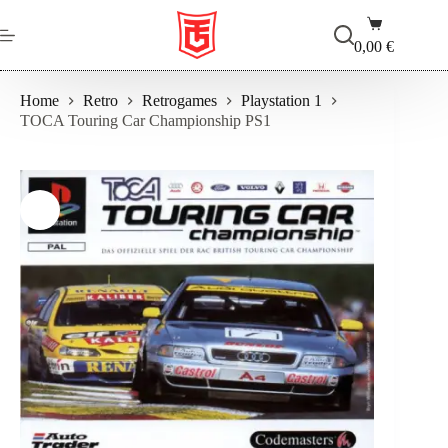
Salta
Carrello
al
contenuto
0,00
€
Home
Retro
Retrogames
Playstation 1
​TOCA Touring Car Championship PS1