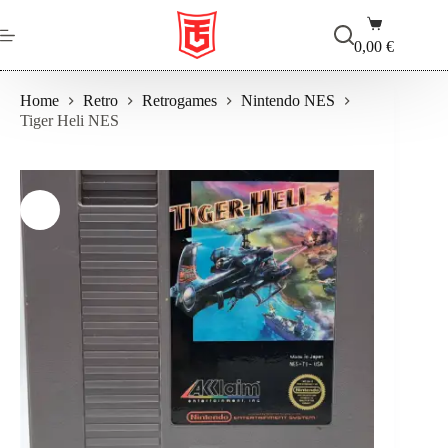
Salta
Carrello
al
contenuto
0,00
€
Home
Retro
Retrogames
Nintendo NES
Tiger Heli NES