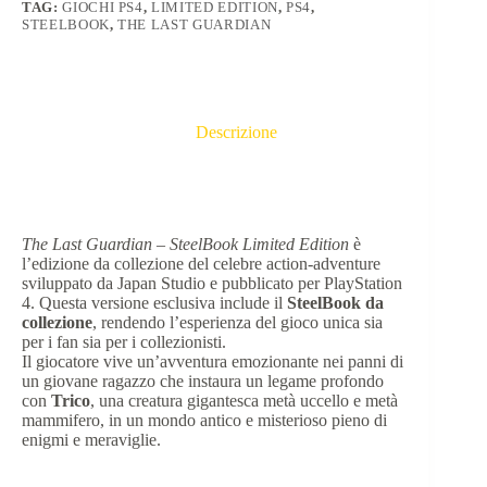
TAG:
GIOCHI PS4
,
LIMITED EDITION
,
PS4
,
STEELBOOK
,
THE LAST GUARDIAN
Descrizione
The Last Guardian – SteelBook Limited Edition
è
l’edizione da collezione del celebre action-adventure
sviluppato da Japan Studio e pubblicato per PlayStation
4. Questa versione esclusiva include il
SteelBook da
collezione
, rendendo l’esperienza del gioco unica sia
per i fan sia per i collezionisti.
Il giocatore vive un’avventura emozionante nei panni di
un giovane ragazzo che instaura un legame profondo
con
Trico
, una creatura gigantesca metà uccello e metà
mammifero, in un mondo antico e misterioso pieno di
enigmi e meraviglie.