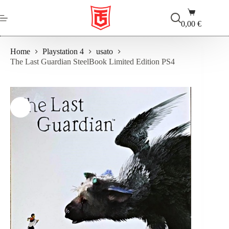
Salta
Carrello
al
contenuto
0,00
€
Home
Playstation 4
usato
The Last Guardian SteelBook Limited Edition PS4