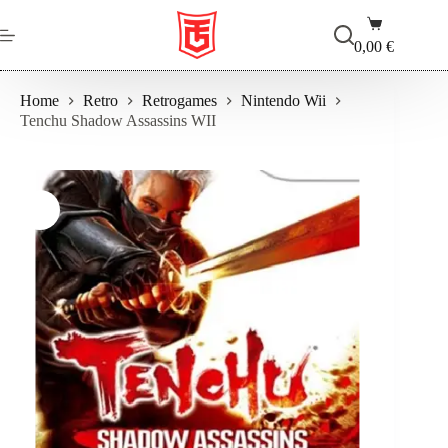
Salta
Carrello
al
contenuto
0,00
€
Home
Retro
Retrogames
Nintendo Wii
Tenchu Shadow Assassins WII