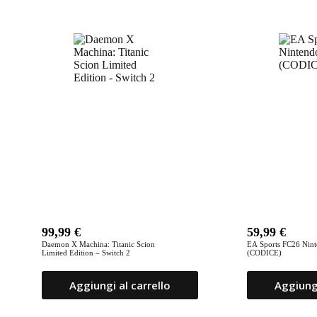
Prodotti correlati
99,99
€
59,99
€
Daemon X Machina: Titanic Scion
EA Sports FC26 Nint
Limited Edition – Switch 2
(CODICE)
Aggiungi al carrello
Aggiungi