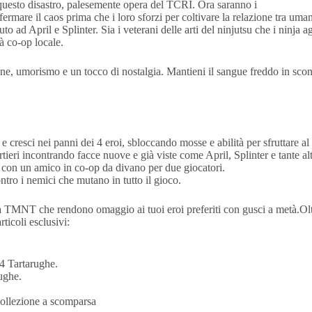
 questo disastro, palesemente opera del TCRI. Ora saranno i
r fermare il caos prima che i loro sforzi per coltivare la relazione tra um
iuto ad April e Splinter. Sia i veterani delle arti del ninjutsu che i ninja 
à co-op locale.
, umorismo e un tocco di nostalgia. Mantieni il sangue freddo in scontri
i panni dei 4 eroi, sbloccando mosse e abilità per sfruttare al ma
ncontrando facce nuove e già viste come April, Splinter e tante alt
n amico in co-op da divano per due giocatori.
 i nemici che mutano in tutto il gioco.
a TMNT che rendono omaggio ai tuoi eroi preferiti con gusci a metà.Olt
ticoli esclusivi:
e 4 Tartarughe.
rughe.
 collezione a scomparsa