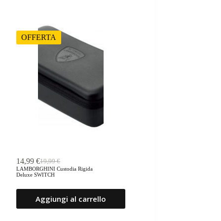
OFFERTA
14,99
€
19,99
€
Il
Il
LAMBORGHINI Custodia Rigida
prezzo
prezzo
Deluxe SWITCH
originale
attuale
era:
è:
Aggiungi al carrello
19,99 €.
14,99 €.