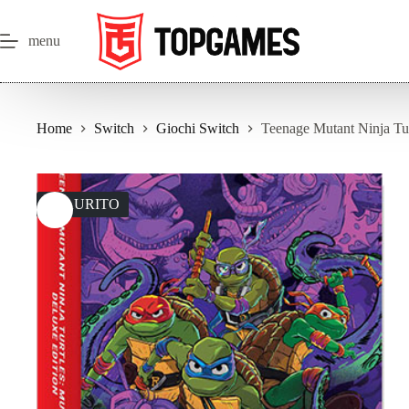
Salta
al
contenuto
menu
Home
Switch
Giochi Switch
Teenage Mutant Ninja Tu
ESAURITO