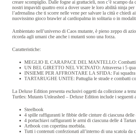
creare scompiglio. Dalle fogne ai grattacieli, non c’è scampo da
nostri impavidi quattro eroi a dover usare le loro abilità ninja pe
l’adrenalina che ti scorre nelle vene per salvare la città e chiedi a
nuovissimo gioco brawler al cardiopalma in solitaria o in modalit
Ambientato nell’universo di Caos mutante, è pieno zeppo di azione
ricorda agli umani che anche i mutanti sono una forza.
Caratteristiche:
MEGLIO IL CARAPACE DEL MANTELLO: Combatti e cresci ne
UN BEL GIRETTO NEL VICINATO: Attraversa i 5 quartieri i
INSIEME PER AFFRONTARE LA SFIDA: Fai squadra con u
TARTARUGHE UNITE: Pattuglia le strade e combatti contro
La Deluxe Edition presenta esclusivi oggetti da collezione a tem
Turtles: Mutants Unleashed – Deluxe Edition include i seguenti ar
Steelbook
4 spille raffiguranti le fibbie delle cinture di ciascuna dell
4 portachiavi raffiguranti le armi di ciascuna delle 4 Tarta
Artbook con copertina morbida.
Tutti i contenuti confezionati all’interno di una scatola da