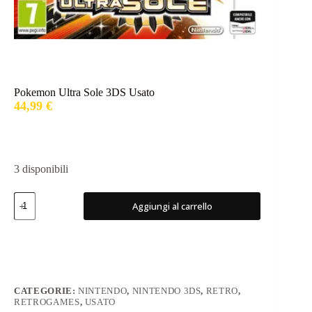
Pokemon Ultra Sole 3DS Usato
44,99
€
3 disponibili
Pokemon
Aggiungi al carrello
Ultra
Sole
3DS
Usato
quantità
CATEGORIE:
NINTENDO
,
NINTENDO 3DS
,
RETRO
,
RETROGAMES
,
USATO