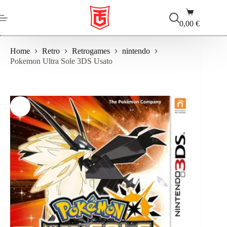
Salta
Carrello
al
contenuto
0,00
€
Home
Retro
Retrogames
nintendo
Pokemon Ultra Sole 3DS Usato