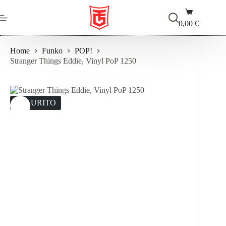
Salta
Carrello
al
contenuto
0,00
€
Home
Funko
POP!
Stranger Things Eddie, Vinyl PoP 1250
ESAURITO