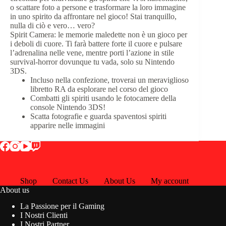
o scattare foto a persone e trasformare la loro immagine
in uno spirito da affrontare nel gioco! Stai tranquillo,
nulla di ciò e vero… vero?
Spirit Camera: le memorie maledette non è un gioco per
i deboli di cuore. Ti farà battere forte il cuore e pulsare
l’adrenalina nelle vene, mentre porti l’azione in stile
survival-horror dovunque tu vada, solo su Nintendo
3DS.
Incluso nella confezione, troverai un meraviglioso
libretto RA da esplorare nel corso del gioco
Combatti gli spiriti usando le fotocamere della
console Nintendo 3DS!
Scatta fotografie e guarda spaventosi spiriti
apparire nelle immagini
Shop
Contact Us
About Us
My account
About us
La Passione per il Gaming
I Nostri Clienti
I Nostri Partner