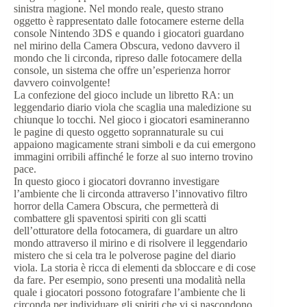
sinistra magione. Nel mondo reale, questo strano
oggetto è rappresentato dalle fotocamere esterne della
console Nintendo 3DS e quando i giocatori guardano
nel mirino della Camera Obscura, vedono davvero il
mondo che li circonda, ripreso dalle fotocamere della
console, un sistema che offre un’esperienza horror
davvero coinvolgente!
La confezione del gioco include un libretto RA: un
leggendario diario viola che scaglia una maledizione su
chiunque lo tocchi. Nel gioco i giocatori esamineranno
le pagine di questo oggetto soprannaturale su cui
appaiono magicamente strani simboli e da cui emergono
immagini orribili affinché le forze al suo interno trovino
pace.
In questo gioco i giocatori dovranno investigare
l’ambiente che li circonda attraverso l’innovativo filtro
horror della Camera Obscura, che permetterà di
combattere gli spaventosi spiriti con gli scatti
dell’otturatore della fotocamera, di guardare un altro
mondo attraverso il mirino e di risolvere il leggendario
mistero che si cela tra le polverose pagine del diario
viola. La storia è ricca di elementi da sbloccare e di cose
da fare. Per esempio, sono presenti una modalità nella
quale i giocatori possono fotografare l’ambiente che li
circonda per individuare gli spiriti che vi si nascondono,