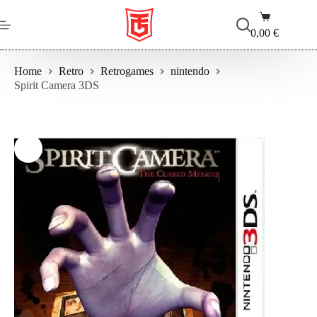
Salta
Carrello
al
contenuto
0,00
€
Home
Retro
Retrogames
nintendo
Spirit Camera 3DS